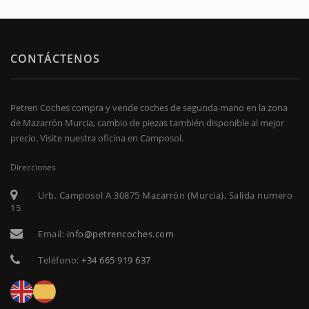
CONTÁCTENOS
Petren Coches compra y vende coches de segunda mano en la zona
de Mazarrón Murcia, cambio de piezas también disponible al mejor
precio. Visite nuestra oficina en Camposol.
Direcciones
Urb. Camposol A 30875 Mazarrón (Murcia), Salida numero
15
Email:
info@petrencoches.com
Teléfono:
+34 665 919 637