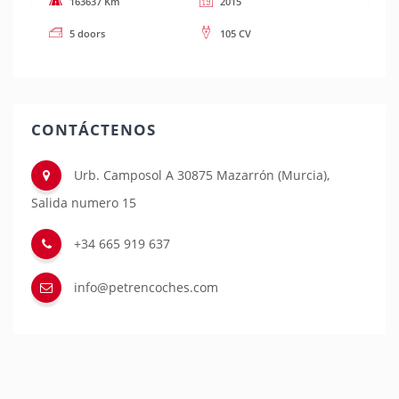
163637 Km
2015
5 doors
105 CV
CONTÁCTENOS
Urb. Camposol A 30875 Mazarrón (Murcia),
Salida numero 15
+34 665 919 637
info@petrencoches.com