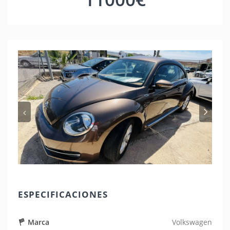
Anterior
pró
ESPECIFICACIONES
Marca
Volkswagen